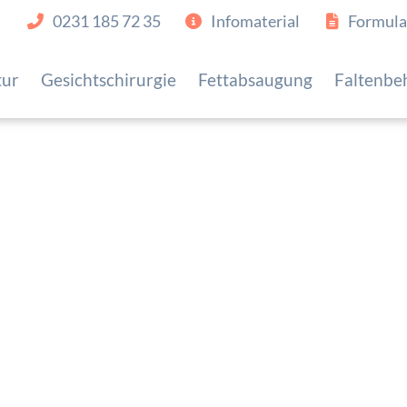
0231 185 72 35
Infomaterial
Formula
tur
Gesichtschirurgie
Fettabsaugung
Faltenbe