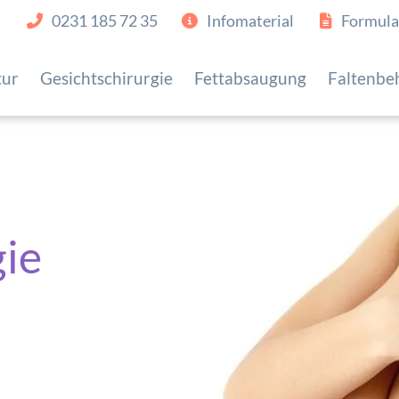
0231 185 72 35
Infomaterial
Formula
tur
Gesichtschirurgie
Fettabsaugung
Faltenbe
gie
d