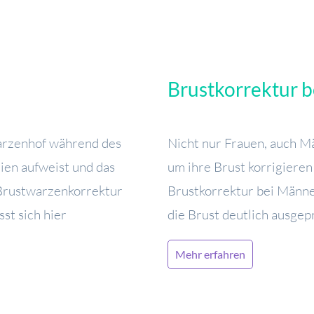
Brustkorrektur 
arzenhof während des
Nicht nur Frauen, auch M
en aufweist und das
um ihre Brust korrigieren 
 Brustwarzenkorrektur
Brustkorrektur bei Männe
st sich hier
die Brust deutlich ausgep
Mehr erfahren