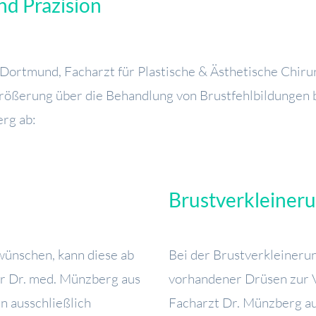
nd Präzision
ortmund, Facharzt für Plastische & Ästhetische Chiru
rößerung über die Behandlung von Brustfehlbildungen b
erg ab:
Brustverkleiner
wünschen, kann diese ab
Bei der Brustverkleinerun
r Dr. med. Münzberg aus
vorhandener Drüsen zur V
 ausschließlich
Facharzt Dr. Münzberg a